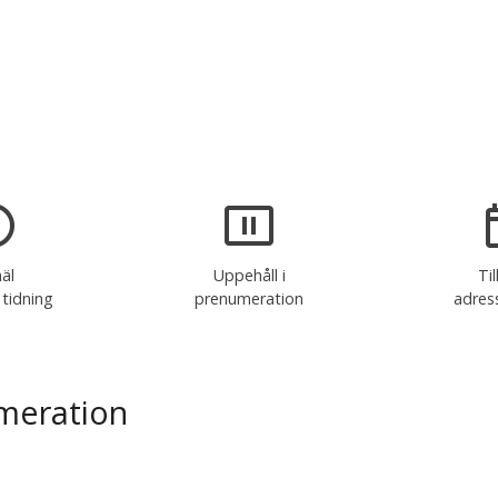
äl
Uppehåll i
Til
 tidning
prenumeration
adres
meration