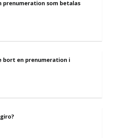
in prenumeration som betalas
e bort en prenumeration i
giro?