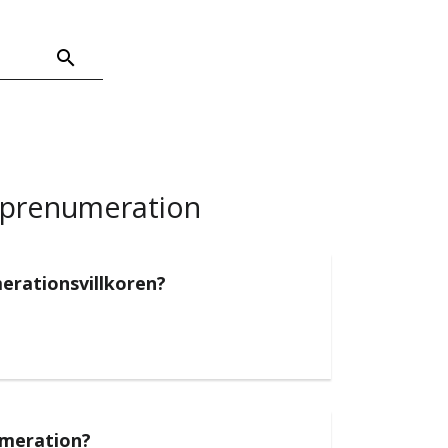
 prenumeration
merationsvillkoren?
umeration?