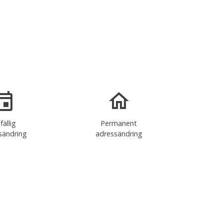
lfällig
Permanent
sändring
adressändring